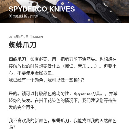
跳
SPYDERCO KNIVES
至
美国蜘蛛折刀官网
内
容
发
2018年8月9日
由
ADMIN
布
蜘蛛爪刀
于
蜘蛛爪刀
，如有必要，用一把剪刀剪下涂药头。也想想在
接触放松的时候想要做什么（阅读，音乐……）。但要小
心，不要使用金属器皿。
我已经有一个颜色，我可以做一些锁吗？
是的。锁可以打破颜色的均匀性，
Spyderco刀具
。。并减
轻你的头发。在指甲花染色的情况下，我们建议您等待头
发的完全再生。
我不喜欢我的新颜色，
蜘蛛爪刀
，我能找到我的天然颜色
吗？