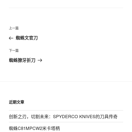
签
文
上
上一篇
章
一
蜘蛛文官刀
导
篇
航
文
下
下一篇
章
一
蜘蛛獠牙折刀
篇
文
章
近期文章
创新之刃，切割未来：SPYDERCO KNIVES的刀具传奇
蜘蛛C81MPCW2米卡塔柄